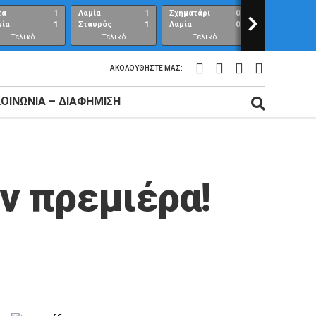
τα
1
Λαμία
1
Σχηματάρι
0
>
Λαμία
μία
1
Σταυρός
1
Λαμία
0
Ανθούπολη
Τελικό
Τελικό
Τελικό
Τελικό
αποτέλεσμα
αποτέλεσμα
αποτέλεσμα
αποτέλεσμ
ΑΚΟΛΟΥΘΉΣΤΕ ΜΑΣ:
ΚΟΙΝΩΝΊΑ – ΔΙΑΦΉΜΙΣΗ
ν πρεμιέρα!