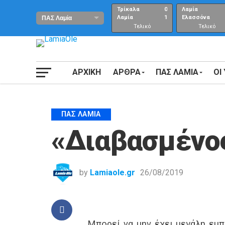
Τρίκαλα
0
Λαμία
Λαμία
1
Ελασσόνα
Τελικό
Τελικό
αποτέλεσμα
Αποτέλεσμα
ΑΡΧΙΚΗ
ΑΡΘΡΑ
ΠΑΣ ΛΑΜΙΑ
ΟΙ
ΠΑΣ ΛΑΜΊΑ
«Διαβασμένος
by
Lamiaole.gr
26/08/2019
Μπορεί να μην έχει μεγάλη εμπ