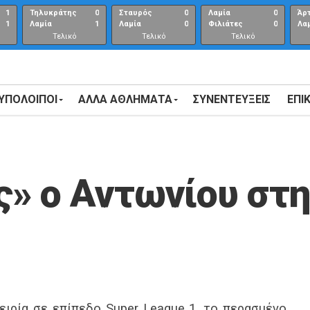
1
Τηλυκράτης
0
Σταυρός
0
Λαμία
0
Άρ
1
Λαμία
1
Λαμία
0
Φιλιάτες
0
Λα
Τελικό
Τελικό
Τελικό
αποτέλεσμα
αποτέλεσμα
Αποτέλεσμα
 ΥΠΟΛΟΙΠΟΙ
ΑΛΛΑ ΑΘΛΗΜΑΤΑ
ΣΥΝΕΝΤΕΎΞΕΙΣ
ΕΠΙ
» ο Αντωνίου στη
ειρία σε επίπεδο Super League 1, το περασμένο