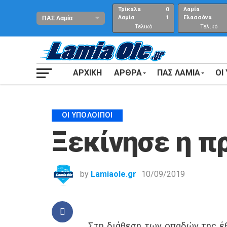
Τρίκαλα
0
Λαμία
Λαμία
1
Ελασσόνα
Τελικό
Τελικό
αποτέλεσμα
Αποτέλεσμα
ΑΡΧΙΚΗ
ΑΡΘΡΑ
ΠΑΣ ΛΑΜΙΑ
ΟΙ
ΟΙ ΥΠΌΛΟΙΠΟΙ
Ξεκίνησε η π
by
Lamiaole.gr
10/09/2019
Στη διάθεση των οπαδών της έθ