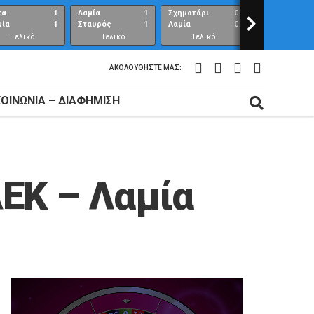
τα
1
Λαμία
1
Σχηματάρι
0
>
Λαμία
μία
1
Σταυρός
1
Λαμία
0
Ανθούπολη
Τελικό
Τελικό
Τελικό
Τελικό
αποτέλεσμα
αποτέλεσμα
αποτέλεσμα
αποτέλεσμ
ΑΚΟΛΟΥΘΉΣΤΕ ΜΑΣ:
ΚΟΙΝΩΝΊΑ – ΔΙΑΦΉΜΙΣΗ
ΑΕΚ – Λαμία