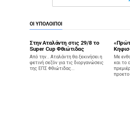
ΟΙ ΥΠΌΛΟΙΠΟΙ
Στην Αταλάντη στις 29/8 το
«Πρώτη
Super Cup Φθιώτιδας
Κηφισ
Από την… Αταλάντη θα ξεκινήσει η
Με ενθ
φετινή σεζόν για τις διοργανώσεις
και το 
της ΕΠΣ Φθιώτιδας....
πρεμιέρ
προετοι