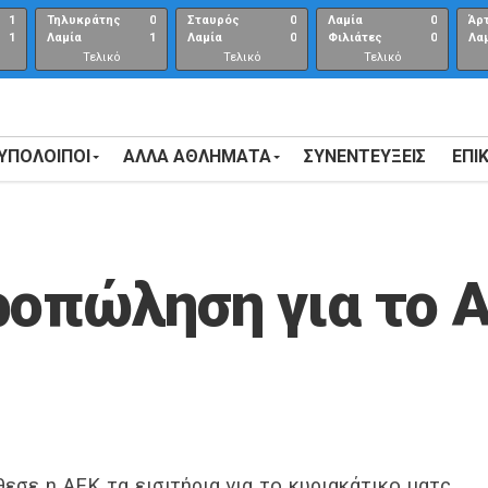
1
Τηλυκράτης
0
Σταυρός
0
Λαμία
0
Άρ
1
Λαμία
1
Λαμία
0
Φιλιάτες
0
Λα
Τελικό
Τελικό
Τελικό
αποτέλεσμα
αποτέλεσμα
Αποτέλεσμα
 ΥΠΟΛΟΙΠΟΙ
ΑΛΛΑ ΑΘΛΗΜΑΤΑ
ΣΥΝΕΝΤΕΎΞΕΙΣ
ΕΠΙ
ροπώληση για το 
εσε η ΑΕΚ τα εισιτήρια για το κυριακάτικο ματς