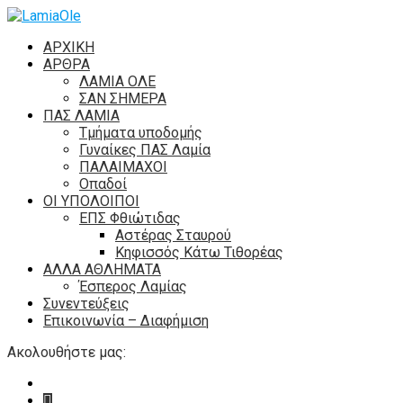
ΑΡΧΙΚΗ
ΑΡΘΡΑ
ΛΑΜΙΑ ΟΛΕ
ΣΑΝ ΣΗΜΕΡΑ
ΠΑΣ ΛΑΜΙΑ
Τμήματα υποδομής
Γυναίκες ΠΑΣ Λαμία
ΠΑΛΑΙΜΑΧΟΙ
Οπαδοί
ΟΙ ΥΠΟΛΟΙΠΟΙ
ΕΠΣ Φθιώτιδας
Αστέρας Σταυρού
Κηφισσός Κάτω Τιθορέας
ΑΛΛΑ ΑΘΛΗΜΑΤΑ
Έσπερος Λαμίας
Συνεντεύξεις
Επικοινωνία – Διαφήμιση
Ακολουθήστε μας: