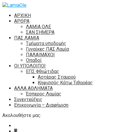
ΑΡΧΙΚΗ
ΑΡΘΡΑ
ΛΑΜΙΑ ΟΛΕ
ΣΑΝ ΣΗΜΕΡΑ
ΠΑΣ ΛΑΜΙΑ
Τμήματα υποδομής
Γυναίκες ΠΑΣ Λαμία
ΠΑΛΑΙΜΑΧΟΙ
Οπαδοί
ΟΙ ΥΠΟΛΟΙΠΟΙ
ΕΠΣ Φθιώτιδας
Αστέρας Σταυρού
Κηφισσός Κάτω Τιθορέας
ΑΛΛΑ ΑΘΛΗΜΑΤΑ
Έσπερος Λαμίας
Συνεντεύξεις
Επικοινωνία – Διαφήμιση
Ακολουθήστε μας: