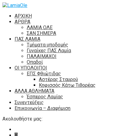
ΑΡΧΙΚΗ
ΑΡΘΡΑ
ΛΑΜΙΑ ΟΛΕ
ΣΑΝ ΣΗΜΕΡΑ
ΠΑΣ ΛΑΜΙΑ
Τμήματα υποδομής
Γυναίκες ΠΑΣ Λαμία
ΠΑΛΑΙΜΑΧΟΙ
Οπαδοί
ΟΙ ΥΠΟΛΟΙΠΟΙ
ΕΠΣ Φθιώτιδας
Αστέρας Σταυρού
Κηφισσός Κάτω Τιθορέας
ΑΛΛΑ ΑΘΛΗΜΑΤΑ
Έσπερος Λαμίας
Συνεντεύξεις
Επικοινωνία – Διαφήμιση
Ακολουθήστε μας: