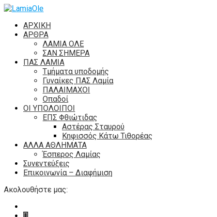
ΑΡΧΙΚΗ
ΑΡΘΡΑ
ΛΑΜΙΑ ΟΛΕ
ΣΑΝ ΣΗΜΕΡΑ
ΠΑΣ ΛΑΜΙΑ
Τμήματα υποδομής
Γυναίκες ΠΑΣ Λαμία
ΠΑΛΑΙΜΑΧΟΙ
Οπαδοί
ΟΙ ΥΠΟΛΟΙΠΟΙ
ΕΠΣ Φθιώτιδας
Αστέρας Σταυρού
Κηφισσός Κάτω Τιθορέας
ΑΛΛΑ ΑΘΛΗΜΑΤΑ
Έσπερος Λαμίας
Συνεντεύξεις
Επικοινωνία – Διαφήμιση
Ακολουθήστε μας: