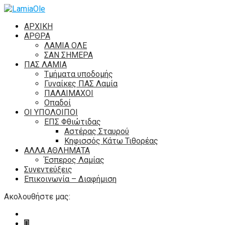
ΑΡΧΙΚΗ
ΑΡΘΡΑ
ΛΑΜΙΑ ΟΛΕ
ΣΑΝ ΣΗΜΕΡΑ
ΠΑΣ ΛΑΜΙΑ
Τμήματα υποδομής
Γυναίκες ΠΑΣ Λαμία
ΠΑΛΑΙΜΑΧΟΙ
Οπαδοί
ΟΙ ΥΠΟΛΟΙΠΟΙ
ΕΠΣ Φθιώτιδας
Αστέρας Σταυρού
Κηφισσός Κάτω Τιθορέας
ΑΛΛΑ ΑΘΛΗΜΑΤΑ
Έσπερος Λαμίας
Συνεντεύξεις
Επικοινωνία – Διαφήμιση
Ακολουθήστε μας: