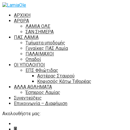
ΑΡΧΙΚΗ
ΑΡΘΡΑ
ΛΑΜΙΑ ΟΛΕ
ΣΑΝ ΣΗΜΕΡΑ
ΠΑΣ ΛΑΜΙΑ
Τμήματα υποδομής
Γυναίκες ΠΑΣ Λαμία
ΠΑΛΑΙΜΑΧΟΙ
Οπαδοί
ΟΙ ΥΠΟΛΟΙΠΟΙ
ΕΠΣ Φθιώτιδας
Αστέρας Σταυρού
Κηφισσός Κάτω Τιθορέας
ΑΛΛΑ ΑΘΛΗΜΑΤΑ
Έσπερος Λαμίας
Συνεντεύξεις
Επικοινωνία – Διαφήμιση
Ακολουθήστε μας: