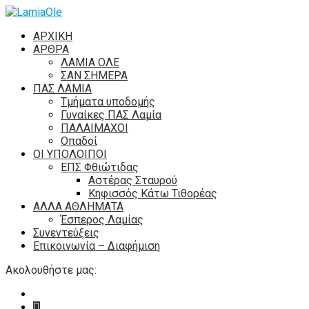
ΑΡΧΙΚΗ
ΑΡΘΡΑ
ΛΑΜΙΑ ΟΛΕ
ΣΑΝ ΣΗΜΕΡΑ
ΠΑΣ ΛΑΜΙΑ
Τμήματα υποδομής
Γυναίκες ΠΑΣ Λαμία
ΠΑΛΑΙΜΑΧΟΙ
Οπαδοί
ΟΙ ΥΠΟΛΟΙΠΟΙ
ΕΠΣ Φθιώτιδας
Αστέρας Σταυρού
Κηφισσός Κάτω Τιθορέας
ΑΛΛΑ ΑΘΛΗΜΑΤΑ
Έσπερος Λαμίας
Συνεντεύξεις
Επικοινωνία – Διαφήμιση
Ακολουθήστε μας: