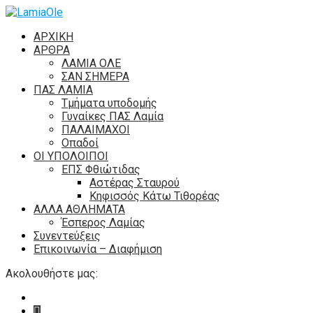
ΑΡΧΙΚΗ
ΑΡΘΡΑ
ΛΑΜΙΑ ΟΛΕ
ΣΑΝ ΣΗΜΕΡΑ
ΠΑΣ ΛΑΜΙΑ
Τμήματα υποδομής
Γυναίκες ΠΑΣ Λαμία
ΠΑΛΑΙΜΑΧΟΙ
Οπαδοί
ΟΙ ΥΠΟΛΟΙΠΟΙ
ΕΠΣ Φθιώτιδας
Αστέρας Σταυρού
Κηφισσός Κάτω Τιθορέας
ΑΛΛΑ ΑΘΛΗΜΑΤΑ
Έσπερος Λαμίας
Συνεντεύξεις
Επικοινωνία – Διαφήμιση
Ακολουθήστε μας: