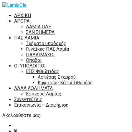
ΑΡΧΙΚΗ
ΑΡΘΡΑ
ΛΑΜΙΑ ΟΛΕ
ΣΑΝ ΣΗΜΕΡΑ
ΠΑΣ ΛΑΜΙΑ
Τμήματα υποδομής
Γυναίκες ΠΑΣ Λαμία
ΠΑΛΑΙΜΑΧΟΙ
Οπαδοί
ΟΙ ΥΠΟΛΟΙΠΟΙ
ΕΠΣ Φθιώτιδας
Αστέρας Σταυρού
Κηφισσός Κάτω Τιθορέας
ΑΛΛΑ ΑΘΛΗΜΑΤΑ
Έσπερος Λαμίας
Συνεντεύξεις
Επικοινωνία – Διαφήμιση
Ακολουθήστε μας: