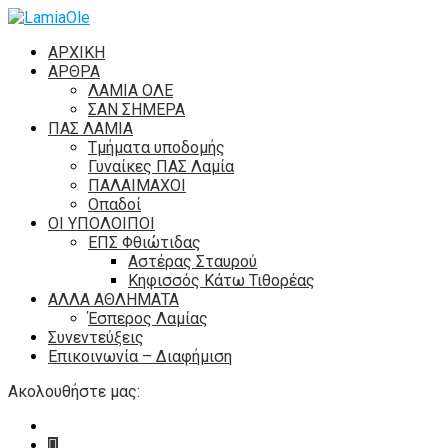
ΑΡΧΙΚΗ
ΑΡΘΡΑ
ΛΑΜΙΑ ΟΛΕ
ΣΑΝ ΣΗΜΕΡΑ
ΠΑΣ ΛΑΜΙΑ
Τμήματα υποδομής
Γυναίκες ΠΑΣ Λαμία
ΠΑΛΑΙΜΑΧΟΙ
Οπαδοί
ΟΙ ΥΠΟΛΟΙΠΟΙ
ΕΠΣ Φθιώτιδας
Αστέρας Σταυρού
Κηφισσός Κάτω Τιθορέας
ΑΛΛΑ ΑΘΛΗΜΑΤΑ
Έσπερος Λαμίας
Συνεντεύξεις
Επικοινωνία – Διαφήμιση
Ακολουθήστε μας: