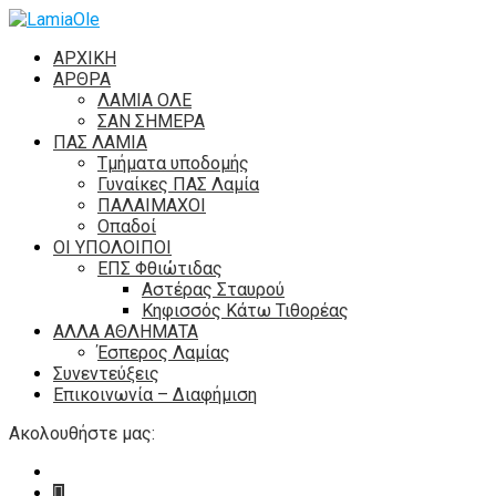
ΑΡΧΙΚΗ
ΑΡΘΡΑ
ΛΑΜΙΑ ΟΛΕ
ΣΑΝ ΣΗΜΕΡΑ
ΠΑΣ ΛΑΜΙΑ
Τμήματα υποδομής
Γυναίκες ΠΑΣ Λαμία
ΠΑΛΑΙΜΑΧΟΙ
Οπαδοί
ΟΙ ΥΠΟΛΟΙΠΟΙ
ΕΠΣ Φθιώτιδας
Αστέρας Σταυρού
Κηφισσός Κάτω Τιθορέας
ΑΛΛΑ ΑΘΛΗΜΑΤΑ
Έσπερος Λαμίας
Συνεντεύξεις
Επικοινωνία – Διαφήμιση
Ακολουθήστε μας: