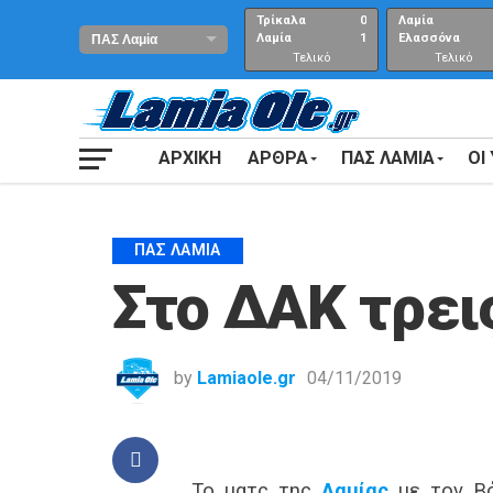
Τρίκαλα
0
Λαμία
Λαμία
1
Ελασσόνα
Τελικό
Τελικό
αποτέλεσμα
Αποτέλεσμα
ΑΡΧΙΚΗ
ΑΡΘΡΑ
ΠΑΣ ΛΑΜΙΑ
ΟΙ
ΠΑΣ ΛΑΜΊΑ
Στο ΔΑΚ τρει
by
Lamiaole.gr
04/11/2019
Το ματς της
Λαμίας
με τον Βό