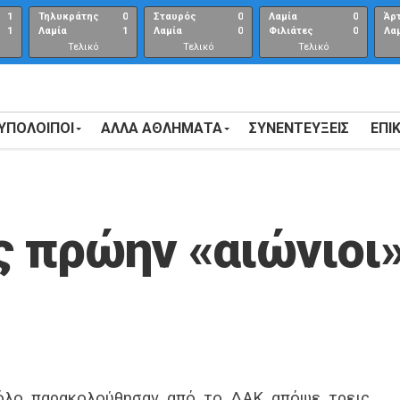
1
Τηλυκράτης
0
Σταυρός
0
Λαμία
0
Άρ
1
Λαμία
1
Λαμία
0
Φιλιάτες
0
Λα
Τελικό
Τελικό
Τελικό
αποτέλεσμα
αποτέλεσμα
Αποτέλεσμα
 ΥΠΟΛΟΙΠΟΙ
ΑΛΛΑ ΑΘΛΗΜΑΤΑ
ΣΥΝΕΝΤΕΎΞΕΙΣ
ΕΠΙ
ς πρώην «αιώνιοι»
λο παρακολούθησαν από το ΔΑΚ απόψε τρεις