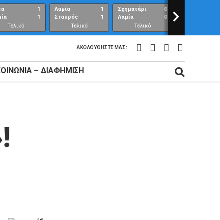
τα
1
Λαμία
1
Σχηματάρι
0
>
Λαμία
μία
1
Σταυρός
1
Λαμία
0
Ανθούπολη
Τελικό
Τελικό
Τελικό
Τελικό
αποτέλεσμα
αποτέλεσμα
αποτέλεσμα
αποτέλεσμ
ΑΚΟΛΟΥΘΉΣΤΕ ΜΑΣ:
ΚΟΙΝΩΝΊΑ – ΔΙΑΦΉΜΙΣΗ
!