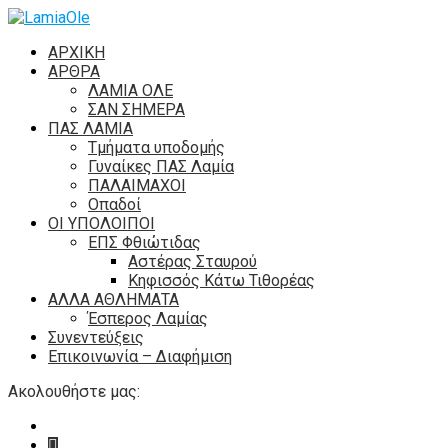
ΑΡΧΙΚΗ
ΑΡΘΡΑ
ΛΑΜΙΑ ΟΛΕ
ΣΑΝ ΣΗΜΕΡΑ
ΠΑΣ ΛΑΜΙΑ
Τμήματα υποδομής
Γυναίκες ΠΑΣ Λαμία
ΠΑΛΑΙΜΑΧΟΙ
Οπαδοί
ΟΙ ΥΠΟΛΟΙΠΟΙ
ΕΠΣ Φθιώτιδας
Αστέρας Σταυρού
Κηφισσός Κάτω Τιθορέας
ΑΛΛΑ ΑΘΛΗΜΑΤΑ
Έσπερος Λαμίας
Συνεντεύξεις
Επικοινωνία – Διαφήμιση
Ακολουθήστε μας: