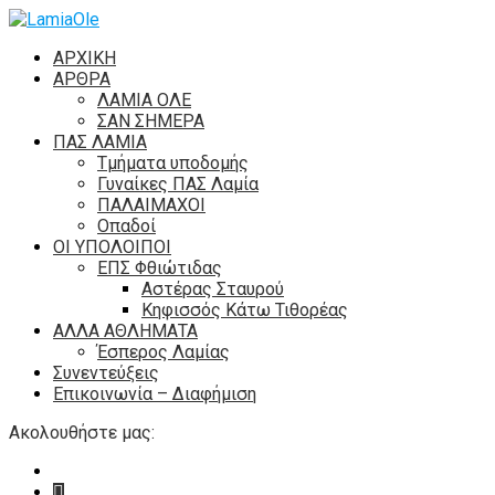
ΑΡΧΙΚΗ
ΑΡΘΡΑ
ΛΑΜΙΑ ΟΛΕ
ΣΑΝ ΣΗΜΕΡΑ
ΠΑΣ ΛΑΜΙΑ
Τμήματα υποδομής
Γυναίκες ΠΑΣ Λαμία
ΠΑΛΑΙΜΑΧΟΙ
Οπαδοί
ΟΙ ΥΠΟΛΟΙΠΟΙ
ΕΠΣ Φθιώτιδας
Αστέρας Σταυρού
Κηφισσός Κάτω Τιθορέας
ΑΛΛΑ ΑΘΛΗΜΑΤΑ
Έσπερος Λαμίας
Συνεντεύξεις
Επικοινωνία – Διαφήμιση
Ακολουθήστε μας: