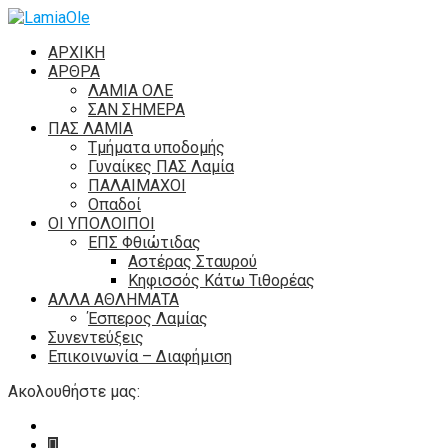
ΑΡΧΙΚΗ
ΑΡΘΡΑ
ΛΑΜΙΑ ΟΛΕ
ΣΑΝ ΣΗΜΕΡΑ
ΠΑΣ ΛΑΜΙΑ
Τμήματα υποδομής
Γυναίκες ΠΑΣ Λαμία
ΠΑΛΑΙΜΑΧΟΙ
Οπαδοί
ΟΙ ΥΠΟΛΟΙΠΟΙ
ΕΠΣ Φθιώτιδας
Αστέρας Σταυρού
Κηφισσός Κάτω Τιθορέας
ΑΛΛΑ ΑΘΛΗΜΑΤΑ
Έσπερος Λαμίας
Συνεντεύξεις
Επικοινωνία – Διαφήμιση
Ακολουθήστε μας: