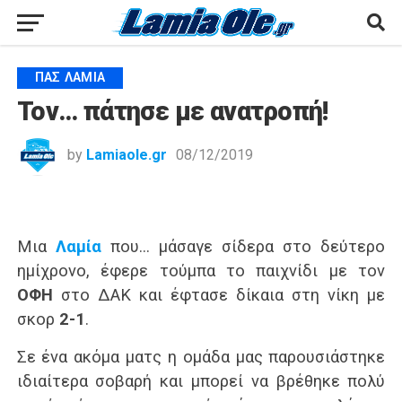
ΠΑΣ ΛΑΜΊΑ
Τον… πάτησε με ανατροπή!
by
Lamiaole.gr
08/12/2019
Μια
Λαμία
που… μάσαγε σίδερα στο δεύτερο
ημίχρονο, έφερε τούμπα το παιχνίδι με τον
ΟΦΗ
στο ΔΑΚ και έφτασε δίκαια στη νίκη με
σκορ
2-1
.
Σε ένα ακόμα ματς η ομάδα μας παρουσιάστηκε
ιδιαίτερα σοβαρή και μπορεί να βρέθηκε πολύ