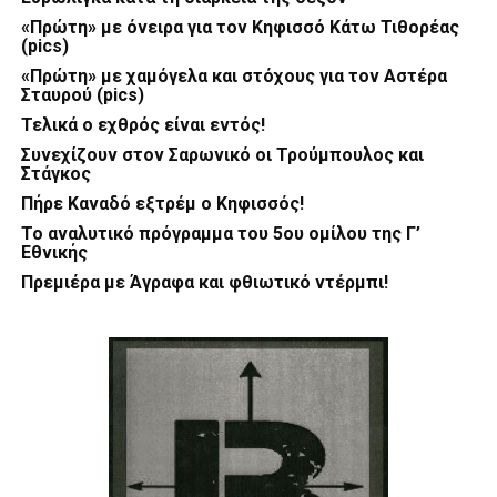
«Πρώτη» με όνειρα για τον Κηφισσό Κάτω Τιθορέας
(pics)
«Πρώτη» με χαμόγελα και στόχους για τον Αστέρα
Σταυρού (pics)
Τελικά ο εχθρός είναι εντός!
Συνεχίζουν στον Σαρωνικό οι Τρούμπουλος και
Στάγκος
Πήρε Καναδό εξτρέμ ο Κηφισσός!
Το αναλυτικό πρόγραμμα του 5ου ομίλου της Γ’
Εθνικής
Πρεμιέρα με Άγραφα και φθιωτικό ντέρμπι!