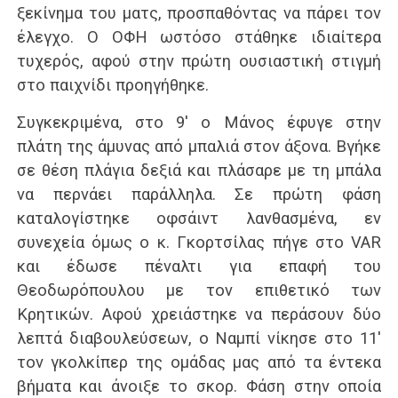
ξεκίνημα του ματς, προσπαθόντας να πάρει τον
έλεγχο. Ο ΟΦΗ ωστόσο στάθηκε ιδιαίτερα
τυχερός, αφού στην πρώτη ουσιαστική στιγμή
στο παιχνίδι προηγήθηκε.
Συγκεκριμένα, στο 9′ ο Μάνος έφυγε στην
πλάτη της άμυνας από μπαλιά στον άξονα. Βγήκε
σε θέση πλάγια δεξιά και πλάσαρε με τη μπάλα
να περνάει παράλληλα. Σε πρώτη φάση
καταλογίστηκε οφσάιντ λανθασμένα, εν
συνεχεία όμως ο κ. Γκορτσίλας πήγε στο VAR
και έδωσε πέναλτι για επαφή του
Θεοδωρόπουλου με τον επιθετικό των
Κρητικών. Αφού χρειάστηκε να περάσουν δύο
λεπτά διαβουλεύσεων, ο Ναμπί νίκησε στο 11′
τον γκολκίπερ της ομάδας μας από τα έντεκα
βήματα και άνοιξε το σκορ. Φάση στην οποία