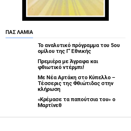
ΠΑΣ ΛΑΜΊΑ
Το αναλυτικό πρόγραμμα του 5ου
ομίλου της Γ’ Εθνικής
Πρεμιέρα με Άγραφα και
φθιωτικό ντέρμπι!
Με Νέα Αρτάκη στο Κύπελλο –
Τέσσερις της Φθιώτιδας στην
κλήρωση
«Κρέμασε τα παπούτσια του» ο
Μαρτίνεθ