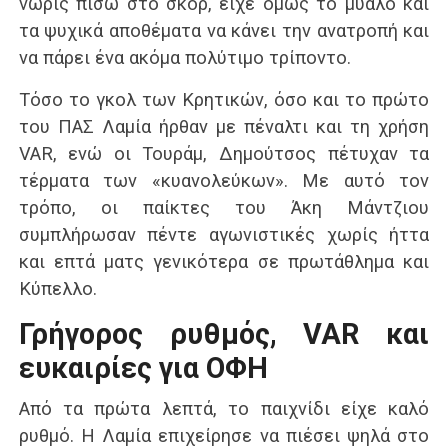
νωρίς πίσω στο σκορ, είχε όμως το μυαλό και
τα ψυχικά αποθέματα να κάνει την ανατροπή και
να πάρει ένα ακόμα πολύτιμο τρίποντο.
Τόσο το γκολ των Κρητικών, όσο και το πρώτο
του ΠΑΣ Λαμία ήρθαν με πέναλτι και τη χρήση
VAR, ενώ οι Τουράμ, Δημούτσος πέτυχαν τα
τέρματα των «κυανολεύκων». Με αυτό τον
τρόπο, οι παίκτες του Άκη Μάντζιου
συμπλήρωσαν πέντε αγωνιστικές χωρίς ήττα
και επτά ματς γενικότερα σε πρωτάθλημα και
Κύπελλο.
Γρήγορος ρυθμός, VAR και
ευκαιρίες για ΟΦΗ
Από τα πρώτα λεπτά, το παιχνίδι είχε καλό
ρυθμό. Η Λαμία επιχείρησε να πιέσει ψηλά στο