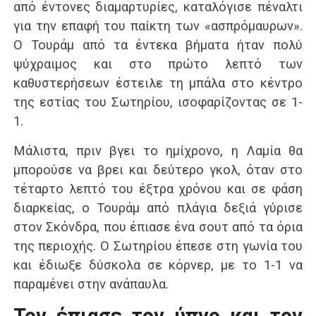
από έντονες διαμαρτυρίες, καταλόγισε πέναλτι
για την επαφή του παίκτη των «ασπρόμαυρων».
Ο Τουράμ από τα έντεκα βήματα ήταν πολύ
ψύχραιμος και στο πρώτο λεπτό των
καθυστερήσεων έστειλε τη μπάλα στο κέντρο
της εστίας του Σωτηρίου, ισοφαρίζοντας σε 1-
1.
Μάλιστα, πριν βγει το ημίχρονο, η Λαμία θα
μπορούσε να βρει και δεύτερο γκολ, όταν στο
τέταρτο λεπτό του έξτρα χρόνου και σε φάση
διαρκείας, ο Τουράμ από πλάγια δεξιά γύρισε
στον Σκόνδρα, που έπιασε ένα σουτ από τα όρια
της περιοχής. Ο Σωτηρίου έπεσε στη γωνία του
και έδιωξε δύσκολα σε κόρνερ, με το 1-1 να
παραμένει στην ανάπαυλα.