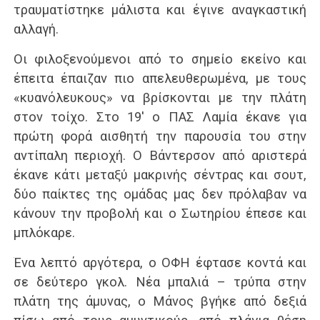
τραυματίστηκε μάλιστα και έγινε αναγκαστική
αλλαγή.
Οι φιλοξενούμενοι από το σημείο εκείνο και
έπειτα έπαιζαν πιο απελευθερωμένα, με τους
«κυανόλευκους» να βρίσκονται με την πλάτη
στον τοίχο. Στο 19′ ο ΠΑΣ Λαμία έκανε για
πρώτη φορά αισθητή την παρουσία του στην
αντίπαλη περιοχή. Ο Βάντερσον από αριστερά
έκανε κάτι μεταξύ μακρινής σέντρας και σουτ,
δύο παίκτες της ομάδας μας δεν πρόλαβαν να
κάνουν την προβολή και ο Σωτηρίου έπεσε και
μπλόκαρε.
Ένα λεπτό αργότερα, ο ΟΦΗ έφτασε κοντά και
σε δεύτερο γκολ. Νέα μπαλιά – τρύπα στην
πλάτη της άμυνας, ο Μάνος βγήκε από δεξιά