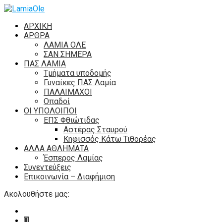
ΑΡΧΙΚΗ
ΑΡΘΡΑ
ΛΑΜΙΑ ΟΛΕ
ΣΑΝ ΣΗΜΕΡΑ
ΠΑΣ ΛΑΜΙΑ
Τμήματα υποδομής
Γυναίκες ΠΑΣ Λαμία
ΠΑΛΑΙΜΑΧΟΙ
Οπαδοί
ΟΙ ΥΠΟΛΟΙΠΟΙ
ΕΠΣ Φθιώτιδας
Αστέρας Σταυρού
Κηφισσός Κάτω Τιθορέας
ΑΛΛΑ ΑΘΛΗΜΑΤΑ
Έσπερος Λαμίας
Συνεντεύξεις
Επικοινωνία – Διαφήμιση
Ακολουθήστε μας: