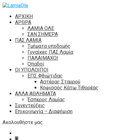
ΑΡΧΙΚΗ
ΑΡΘΡΑ
ΛΑΜΙΑ ΟΛΕ
ΣΑΝ ΣΗΜΕΡΑ
ΠΑΣ ΛΑΜΙΑ
Τμήματα υποδομής
Γυναίκες ΠΑΣ Λαμία
ΠΑΛΑΙΜΑΧΟΙ
Οπαδοί
ΟΙ ΥΠΟΛΟΙΠΟΙ
ΕΠΣ Φθιώτιδας
Αστέρας Σταυρού
Κηφισσός Κάτω Τιθορέας
ΑΛΛΑ ΑΘΛΗΜΑΤΑ
Έσπερος Λαμίας
Συνεντεύξεις
Επικοινωνία – Διαφήμιση
Ακολουθήστε μας: