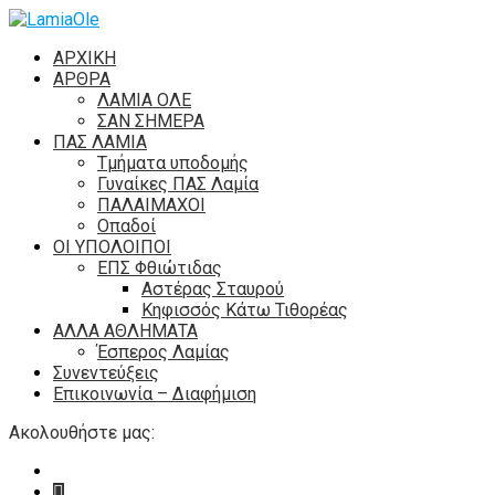
ΑΡΧΙΚΗ
ΑΡΘΡΑ
ΛΑΜΙΑ ΟΛΕ
ΣΑΝ ΣΗΜΕΡΑ
ΠΑΣ ΛΑΜΙΑ
Τμήματα υποδομής
Γυναίκες ΠΑΣ Λαμία
ΠΑΛΑΙΜΑΧΟΙ
Οπαδοί
ΟΙ ΥΠΟΛΟΙΠΟΙ
ΕΠΣ Φθιώτιδας
Αστέρας Σταυρού
Κηφισσός Κάτω Τιθορέας
ΑΛΛΑ ΑΘΛΗΜΑΤΑ
Έσπερος Λαμίας
Συνεντεύξεις
Επικοινωνία – Διαφήμιση
Ακολουθήστε μας: