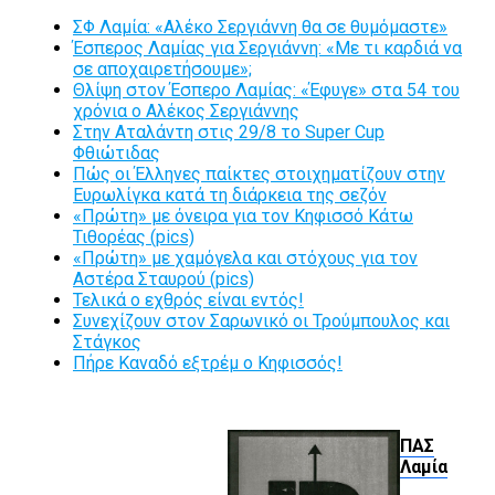
ΣΦ Λαμία: «Αλέκο Σεργιάννη θα σε θυμόμαστε»
Έσπερος Λαμίας για Σεργιάννη: «Με τι καρδιά να
σε αποχαιρετήσουμε»;
Θλίψη στον Έσπερο Λαμίας: «Έφυγε» στα 54 του
χρόνια ο Αλέκος Σεργιάννης
Στην Αταλάντη στις 29/8 το Super Cup
Φθιώτιδας
Πώς οι Έλληνες παίκτες στοιχηματίζουν στην
Ευρωλίγκα κατά τη διάρκεια της σεζόν
«Πρώτη» με όνειρα για τον Κηφισσό Κάτω
Τιθορέας (pics)
«Πρώτη» με χαμόγελα και στόχους για τον
Αστέρα Σταυρού (pics)
Τελικά ο εχθρός είναι εντός!
Συνεχίζουν στον Σαρωνικό οι Τρούμπουλος και
Στάγκος
Πήρε Καναδό εξτρέμ ο Κηφισσός!
ΠΑΣ
Λαμία