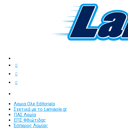
Λαμια Ολε Editorials
Σχετικά με το Lamiaole.gr
ΠΑΣ Λαμία
ΕΠΣ Φθιώτιδας
Έσπερος Λαμίας