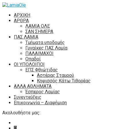
ΑΡΧΙΚΗ
ΑΡΘΡΑ
ΛΑΜΙΑ ΟΛΕ
ΣΑΝ ΣΗΜΕΡΑ
ΠΑΣ ΛΑΜΙΑ
Τμήματα υποδομής
Γυναίκες ΠΑΣ Λαμία
ΠΑΛΑΙΜΑΧΟΙ
Οπαδοί
ΟΙ ΥΠΟΛΟΙΠΟΙ
ΕΠΣ Φθιώτιδας
Αστέρας Σταυρού
Κηφισσός Κάτω Τιθορέας
ΑΛΛΑ ΑΘΛΗΜΑΤΑ
Έσπερος Λαμίας
Συνεντεύξεις
Επικοινωνία – Διαφήμιση
Ακολουθήστε μας: