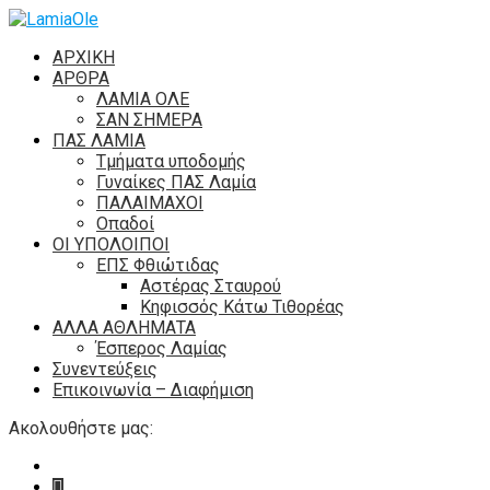
ΑΡΧΙΚΗ
ΑΡΘΡΑ
ΛΑΜΙΑ ΟΛΕ
ΣΑΝ ΣΗΜΕΡΑ
ΠΑΣ ΛΑΜΙΑ
Τμήματα υποδομής
Γυναίκες ΠΑΣ Λαμία
ΠΑΛΑΙΜΑΧΟΙ
Οπαδοί
ΟΙ ΥΠΟΛΟΙΠΟΙ
ΕΠΣ Φθιώτιδας
Αστέρας Σταυρού
Κηφισσός Κάτω Τιθορέας
ΑΛΛΑ ΑΘΛΗΜΑΤΑ
Έσπερος Λαμίας
Συνεντεύξεις
Επικοινωνία – Διαφήμιση
Ακολουθήστε μας: