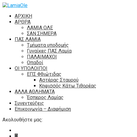
ΑΡΧΙΚΗ
ΑΡΘΡΑ
ΛΑΜΙΑ ΟΛΕ
ΣΑΝ ΣΗΜΕΡΑ
ΠΑΣ ΛΑΜΙΑ
Τμήματα υποδομής
Γυναίκες ΠΑΣ Λαμία
ΠΑΛΑΙΜΑΧΟΙ
Οπαδοί
ΟΙ ΥΠΟΛΟΙΠΟΙ
ΕΠΣ Φθιώτιδας
Αστέρας Σταυρού
Κηφισσός Κάτω Τιθορέας
ΑΛΛΑ ΑΘΛΗΜΑΤΑ
Έσπερος Λαμίας
Συνεντεύξεις
Επικοινωνία – Διαφήμιση
Ακολουθήστε μας: