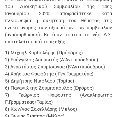
του Διοικητικού Συμβουλίου της 14ης
Ιανουαρίου 2020 αποφασίστηκε κατά
πλειοψηφία η συζήτηση του θέματος της
ανακατανομής των αξιωμάτων των συμβούλων
(αναδιάρθρωση). Κατόπιν τούτου το νέο Δ.Σ.
αποτελείται από τους εξής:
1) Μιχαήλ Κορδολέμης (Πρόεδρος)
2) Ευάγγελος Ασημωτός (Α΄Αντιπρόεδρος)
3) Αναστάσιος Σπυρίδωνος (Β΄Αντιπρόεδρος)
4) Χρήστος Φαφούτης ( Γεν.Γραμματέας)
5) Δημήτρης Νικολάου (Ταμίας)
6) Παναγιώτης Ζουμπόπουλος (Έφορος)
7) Γεώργιος Φαφούτης (Αναπληρωτής
Γ.Γραμματέας/Ταμίας)
8) Κων/νος Σακελλάρης (Μέλος)
9) Θωμάς Σιάππας (Μέλος)