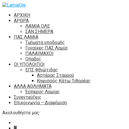
ΑΡΧΙΚΗ
ΑΡΘΡΑ
ΛΑΜΙΑ ΟΛΕ
ΣΑΝ ΣΗΜΕΡΑ
ΠΑΣ ΛΑΜΙΑ
Τμήματα υποδομής
Γυναίκες ΠΑΣ Λαμία
ΠΑΛΑΙΜΑΧΟΙ
Οπαδοί
ΟΙ ΥΠΟΛΟΙΠΟΙ
ΕΠΣ Φθιώτιδας
Αστέρας Σταυρού
Κηφισσός Κάτω Τιθορέας
ΑΛΛΑ ΑΘΛΗΜΑΤΑ
Έσπερος Λαμίας
Συνεντεύξεις
Επικοινωνία – Διαφήμιση
Ακολουθήστε μας: