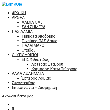
ΑΡΧΙΚΗ
ΑΡΘΡΑ
ΛΑΜΙΑ ΟΛΕ
ΣΑΝ ΣΗΜΕΡΑ
ΠΑΣ ΛΑΜΙΑ
Τμήματα υποδομής
Γυναίκες ΠΑΣ Λαμία
ΠΑΛΑΙΜΑΧΟΙ
Οπαδοί
ΟΙ ΥΠΟΛΟΙΠΟΙ
ΕΠΣ Φθιώτιδας
Αστέρας Σταυρού
Κηφισσός Κάτω Τιθορέας
ΑΛΛΑ ΑΘΛΗΜΑΤΑ
Έσπερος Λαμίας
Συνεντεύξεις
Επικοινωνία – Διαφήμιση
Ακολουθήστε μας: