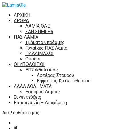
ΑΡΧΙΚΗ
ΑΡΘΡΑ
ΛΑΜΙΑ ΟΛΕ
ΣΑΝ ΣΗΜΕΡΑ
ΠΑΣ ΛΑΜΙΑ
Τμήματα υποδομής
Γυναίκες ΠΑΣ Λαμία
ΠΑΛΑΙΜΑΧΟΙ
Οπαδοί
ΟΙ ΥΠΟΛΟΙΠΟΙ
ΕΠΣ Φθιώτιδας
Αστέρας Σταυρού
Κηφισσός Κάτω Τιθορέας
ΑΛΛΑ ΑΘΛΗΜΑΤΑ
Έσπερος Λαμίας
Συνεντεύξεις
Επικοινωνία – Διαφήμιση
Ακολουθήστε μας: