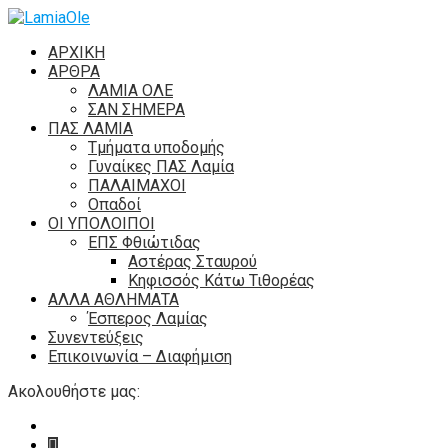
ΑΡΧΙΚΗ
ΑΡΘΡΑ
ΛΑΜΙΑ ΟΛΕ
ΣΑΝ ΣΗΜΕΡΑ
ΠΑΣ ΛΑΜΙΑ
Τμήματα υποδομής
Γυναίκες ΠΑΣ Λαμία
ΠΑΛΑΙΜΑΧΟΙ
Οπαδοί
ΟΙ ΥΠΟΛΟΙΠΟΙ
ΕΠΣ Φθιώτιδας
Αστέρας Σταυρού
Κηφισσός Κάτω Τιθορέας
ΑΛΛΑ ΑΘΛΗΜΑΤΑ
Έσπερος Λαμίας
Συνεντεύξεις
Επικοινωνία – Διαφήμιση
Ακολουθήστε μας: