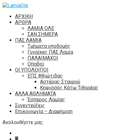
ΑΡΧΙΚΗ
ΑΡΘΡΑ
ΛΑΜΙΑ ΟΛΕ
ΣΑΝ ΣΗΜΕΡΑ
ΠΑΣ ΛΑΜΙΑ
Τμήματα υποδομής
Γυναίκες ΠΑΣ Λαμία
ΠΑΛΑΙΜΑΧΟΙ
Οπαδοί
ΟΙ ΥΠΟΛΟΙΠΟΙ
ΕΠΣ Φθιώτιδας
Αστέρας Σταυρού
Κηφισσός Κάτω Τιθορέας
ΑΛΛΑ ΑΘΛΗΜΑΤΑ
Έσπερος Λαμίας
Συνεντεύξεις
Επικοινωνία – Διαφήμιση
Ακολουθήστε μας: