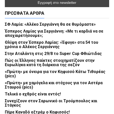
ΠΡΌΣΦΑΤΑ ΆΡΘΡΑ
ΣΦ Λαμία: «Αλέκο Σεργιάννη θα σε θυμόμαστε»
Έσπερος Λαμίας για Σεργιάννη: «Με τι καρδιά να σε
αποχαιρετήσουμε»;
Θλίψη στον Έσπερο Λαμίας: «Έφυγε» στα 54 του
χρόνια ο Αλέκος Σεργιάννης
Στην Αταλάντη στις 29/8 το Super Cup Φθιώτιδας
Πώς οι Έλληνες παίκτες στοιχηματίζουν στην
Ευρωλίγκα κατά τη διάρκεια της σεζόν
«Πρώτη» με όνειρα για τον Κηφισσό Κάτω Τιθορέας
(pics)
«Πρώτη» με χαμόγελα και στόχους για τον Αστέρα
Σταυρού (pics)
Τελικά ο εχθρός είναι εντός!
Συνεχίζουν στον Σαρωνικό οι Τρούμπουλος και
Στάγκος
Πήρε Καναδό εξτρέμ ο Κηφισσός!