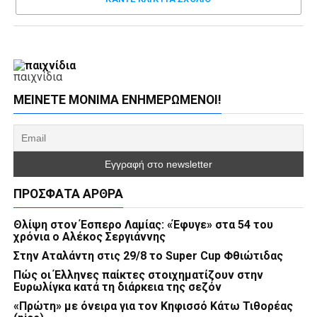
παιχνίδια
ΜΕΊΝΕΤΕ ΜΌΝΙΜΑ ΕΝΗΜΕΡΏΜΕΝΟΙ!
ΠΡΌΣΦΑΤΑ ΆΡΘΡΑ
Θλίψη στον Έσπερο Λαμίας: «Έφυγε» στα 54 του
χρόνια ο Αλέκος Σεργιάννης
Στην Αταλάντη στις 29/8 το Super Cup Φθιώτιδας
Πώς οι Έλληνες παίκτες στοιχηματίζουν στην
Ευρωλίγκα κατά τη διάρκεια της σεζόν
«Πρώτη» με όνειρα για τον Κηφισσό Κάτω Τιθορέας