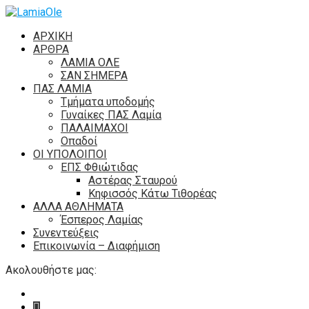
ΑΡΧΙΚΗ
ΑΡΘΡΑ
ΛΑΜΙΑ ΟΛΕ
ΣΑΝ ΣΗΜΕΡΑ
ΠΑΣ ΛΑΜΙΑ
Τμήματα υποδομής
Γυναίκες ΠΑΣ Λαμία
ΠΑΛΑΙΜΑΧΟΙ
Οπαδοί
ΟΙ ΥΠΟΛΟΙΠΟΙ
ΕΠΣ Φθιώτιδας
Αστέρας Σταυρού
Κηφισσός Κάτω Τιθορέας
ΑΛΛΑ ΑΘΛΗΜΑΤΑ
Έσπερος Λαμίας
Συνεντεύξεις
Επικοινωνία – Διαφήμιση
Ακολουθήστε μας: