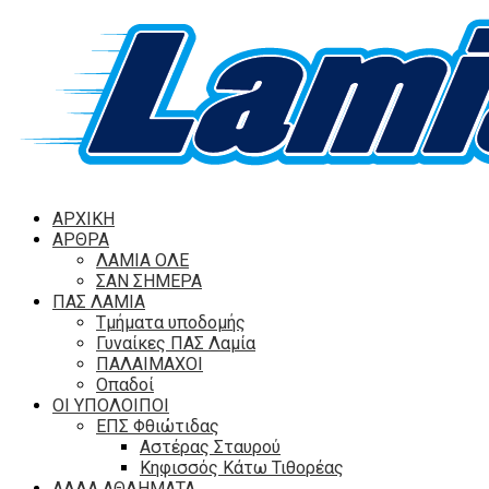
ΑΡΧΙΚΗ
ΑΡΘΡΑ
ΛΑΜΙΑ ΟΛΕ
ΣΑΝ ΣΗΜΕΡΑ
ΠΑΣ ΛΑΜΙΑ
Τμήματα υποδομής
Γυναίκες ΠΑΣ Λαμία
ΠΑΛΑΙΜΑΧΟΙ
Οπαδοί
ΟΙ ΥΠΟΛΟΙΠΟΙ
ΕΠΣ Φθιώτιδας
Αστέρας Σταυρού
Κηφισσός Κάτω Τιθορέας
ΑΛΛΑ ΑΘΛΗΜΑΤΑ