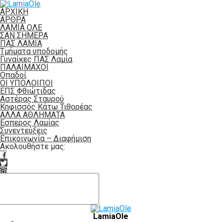
ΑΡΧΙΚΗ
ΑΡΘΡΑ
ΛΑΜΙΑ ΟΛΕ
ΣΑΝ ΣΗΜΕΡΑ
ΠΑΣ ΛΑΜΙΑ
Τμήματα υποδομής
Γυναίκες ΠΑΣ Λαμία
ΠΑΛΑΙΜΑΧΟΙ
Οπαδοί
ΟΙ ΥΠΟΛΟΙΠΟΙ
ΕΠΣ Φθιώτιδας
Αστέρας Σταυρού
Κηφισσός Κάτω Τιθορέας
ΑΛΛΑ ΑΘΛΗΜΑΤΑ
Έσπερος Λαμίας
Συνεντεύξεις
Επικοινωνία – Διαφήμιση
Ακολουθήστε μας:
LamiaOle