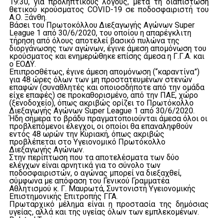
19:30, για προληπτικούς λόγους, μετά τη διαπίστωση
θετικού κρούσματος COVID-19 σε ποδοσφαιριστή του
Α.Ο. Ξάνθη.
Βάσει του Πρωτοκόλλου Διεξαγωγής Αγώνων Super
League 1 από 30/6/2020, του οποίου η απαρέγκλιτη
τήρηση από όλους αποτελεί βασικό πυλώνα της
διοργάνωσης των αγώνων, έγινε άμεση απομόνωση του
κρούσματος και ενημερώθηκε επίσης άμεσα η Γ.Γ.Α. και
ο ΕΟΔΥ.
Επιπροσθέτως, έγινε άμεση απομόνωση (“καραντίνα”)
για 48 ώρες όλων των μη προστατευμένων στενών
επαφών (συναθλητές και οποιοσδήποτε από την ομάδα
είχε επαφές) σε προκαθορισμένο, από την ΠΑΕ, χώρο
(ξενοδοχείο), όπως ακριβώς ορίζει το Πρωτόκολλο
Διεξαγωγής Αγώνων Super League 1 από 30/6/2020.
Ήδη σήμερα το βράδυ πραγματοποιούνται άμεσα όλοι οι
προβλεπόμενοι έλεγχοι, οι οποίοι θα επαναληφθούν
εντός 48 ωρών την Κυριακή, όπως ακριβώς
προβλέπεται στο Υγειονομικό Πρωτόκολλο
Διεξαγωγής Αγώνων.
Στην περίπτωση που τα αποτελέσματα των δύο
ελέγχων είναι αρνητικά για το σύνολο των
ποδοσφαιριστών, ο αγώνας μπορεί να διεξαχθεί,
σύμφωνα με απόφαση του Γενικού Γραμματέα
Αθλητισμού κ. Γ. Μαυρωτά, Συντονιστή Υγειονομικής
Επιστημονικής Επιτροπής ΓΓΑ.
Πρωταρχικό μέλημα είναι η προστασία της δημόσιας
υγείας, αλλά και της υγείας όλων των εμπλεκομένων.