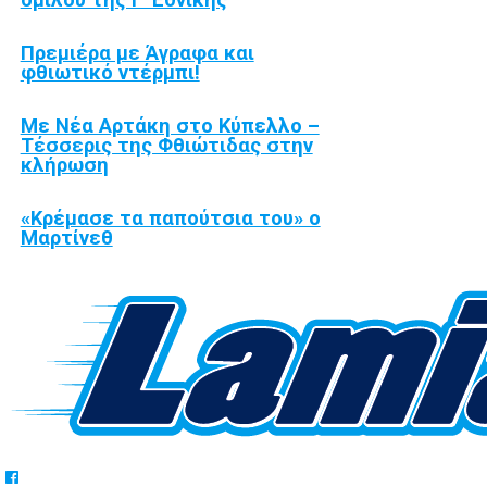
Πρεμιέρα με Άγραφα και
φθιωτικό ντέρμπι!
Με Νέα Αρτάκη στο Κύπελλο –
Τέσσερις της Φθιώτιδας στην
κλήρωση
«Κρέμασε τα παπούτσια του» ο
Μαρτίνεθ