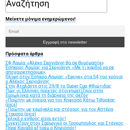
Μείνετε μόνιμα ενημερώμενοι!
Πρόσφατα άρθρα
ΣΦ Λαμία: «Αλέκο Σεργιάννη θα σε θυμόμαστε»
Έσπερος Λαμίας για Σεργιάννη: «Με τι καρδιά να σε
αποχαιρετήσουμε»;
Θλίψη στον Έσπερο Λαμίας: «Έφυγε» στα 54 του χρόνια
ο Αλέκος Σεργιάννης
Στην Αταλάντη στις 29/8 το Super Cup Φθιώτιδας
Πώς οι Έλληνες παίκτες στοιχηματίζουν στην
Ευρωλίγκα κατά τη διάρκεια της σεζόν
«Πρώτη» με όνειρα για τον Κηφισσό Κάτω Τιθορέας
(pics)
«Πρώτη» με χαμόγελα και στόχους για τον Αστέρα
Σταυρού (pics)
Τελικά ο εχθρός είναι εντός!
Συνεχίζουν στον Σαρωνικό οι Τρούμπουλος και Στάγκος
Πήρε Καναδό εξτρέμ ο Κηφισσός!