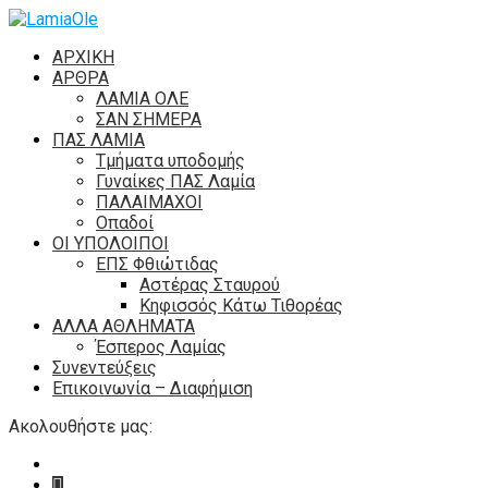
ΑΡΧΙΚΗ
ΑΡΘΡΑ
ΛΑΜΙΑ ΟΛΕ
ΣΑΝ ΣΗΜΕΡΑ
ΠΑΣ ΛΑΜΙΑ
Τμήματα υποδομής
Γυναίκες ΠΑΣ Λαμία
ΠΑΛΑΙΜΑΧΟΙ
Οπαδοί
ΟΙ ΥΠΟΛΟΙΠΟΙ
ΕΠΣ Φθιώτιδας
Αστέρας Σταυρού
Κηφισσός Κάτω Τιθορέας
ΑΛΛΑ ΑΘΛΗΜΑΤΑ
Έσπερος Λαμίας
Συνεντεύξεις
Επικοινωνία – Διαφήμιση
Ακολουθήστε μας: