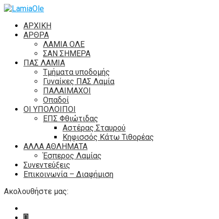
ΑΡΧΙΚΗ
ΑΡΘΡΑ
ΛΑΜΙΑ ΟΛΕ
ΣΑΝ ΣΗΜΕΡΑ
ΠΑΣ ΛΑΜΙΑ
Τμήματα υποδομής
Γυναίκες ΠΑΣ Λαμία
ΠΑΛΑΙΜΑΧΟΙ
Οπαδοί
ΟΙ ΥΠΟΛΟΙΠΟΙ
ΕΠΣ Φθιώτιδας
Αστέρας Σταυρού
Κηφισσός Κάτω Τιθορέας
ΑΛΛΑ ΑΘΛΗΜΑΤΑ
Έσπερος Λαμίας
Συνεντεύξεις
Επικοινωνία – Διαφήμιση
Ακολουθήστε μας: