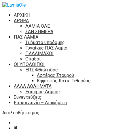
ΑΡΧΙΚΗ
ΑΡΘΡΑ
ΛΑΜΙΑ ΟΛΕ
ΣΑΝ ΣΗΜΕΡΑ
ΠΑΣ ΛΑΜΙΑ
Τμήματα υποδομής
Γυναίκες ΠΑΣ Λαμία
ΠΑΛΑΙΜΑΧΟΙ
Οπαδοί
ΟΙ ΥΠΟΛΟΙΠΟΙ
ΕΠΣ Φθιώτιδας
Αστέρας Σταυρού
Κηφισσός Κάτω Τιθορέας
ΑΛΛΑ ΑΘΛΗΜΑΤΑ
Έσπερος Λαμίας
Συνεντεύξεις
Επικοινωνία – Διαφήμιση
Ακολουθήστε μας: