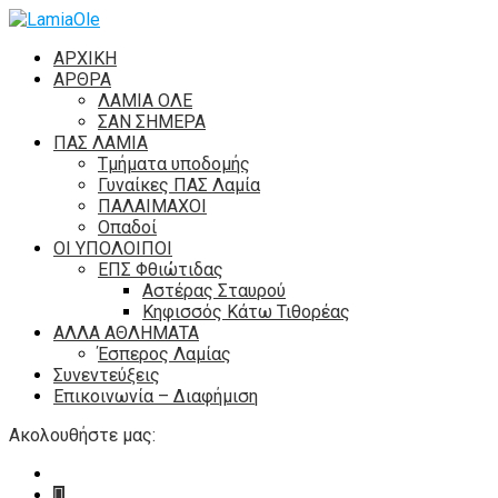
ΑΡΧΙΚΗ
ΑΡΘΡΑ
ΛΑΜΙΑ ΟΛΕ
ΣΑΝ ΣΗΜΕΡΑ
ΠΑΣ ΛΑΜΙΑ
Τμήματα υποδομής
Γυναίκες ΠΑΣ Λαμία
ΠΑΛΑΙΜΑΧΟΙ
Οπαδοί
ΟΙ ΥΠΟΛΟΙΠΟΙ
ΕΠΣ Φθιώτιδας
Αστέρας Σταυρού
Κηφισσός Κάτω Τιθορέας
ΑΛΛΑ ΑΘΛΗΜΑΤΑ
Έσπερος Λαμίας
Συνεντεύξεις
Επικοινωνία – Διαφήμιση
Ακολουθήστε μας: