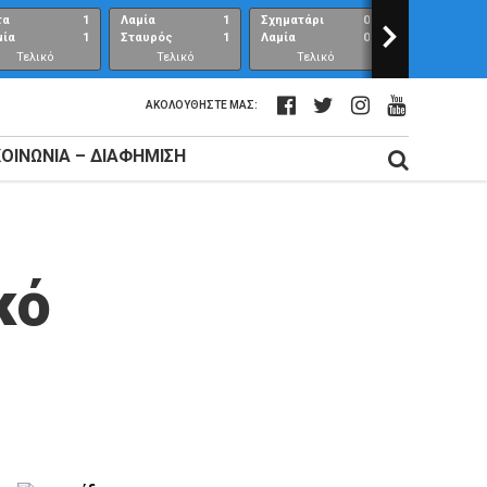
τα
1
Λαμία
1
Σχηματάρι
0
>
Λαμία
μία
1
Σταυρός
1
Λαμία
0
Ανθούπολη
Τελικό
Τελικό
Τελικό
Τελικό
αποτέλεσμα
αποτέλεσμα
αποτέλεσμα
αποτέλεσμ
ΑΚΟΛΟΥΘΉΣΤΕ ΜΑΣ:
ΚΟΙΝΩΝΊΑ – ΔΙΑΦΉΜΙΣΗ
κό