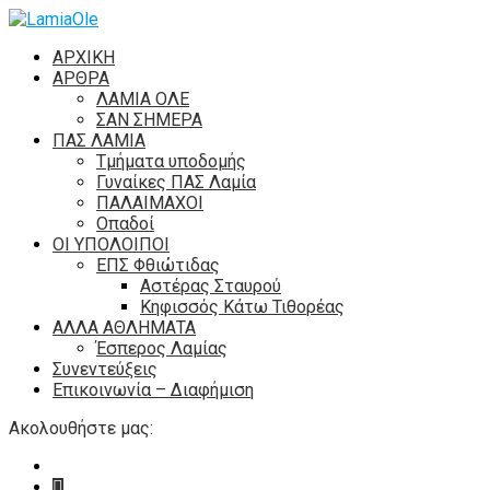
ΑΡΧΙΚΗ
ΑΡΘΡΑ
ΛΑΜΙΑ ΟΛΕ
ΣΑΝ ΣΗΜΕΡΑ
ΠΑΣ ΛΑΜΙΑ
Τμήματα υποδομής
Γυναίκες ΠΑΣ Λαμία
ΠΑΛΑΙΜΑΧΟΙ
Οπαδοί
ΟΙ ΥΠΟΛΟΙΠΟΙ
ΕΠΣ Φθιώτιδας
Αστέρας Σταυρού
Κηφισσός Κάτω Τιθορέας
ΑΛΛΑ ΑΘΛΗΜΑΤΑ
Έσπερος Λαμίας
Συνεντεύξεις
Επικοινωνία – Διαφήμιση
Ακολουθήστε μας: