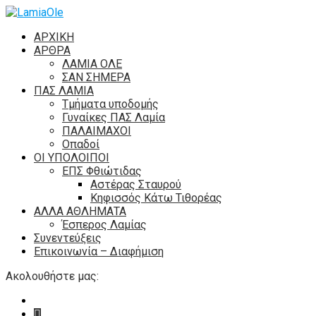
ΑΡΧΙΚΗ
ΑΡΘΡΑ
ΛΑΜΙΑ ΟΛΕ
ΣΑΝ ΣΗΜΕΡΑ
ΠΑΣ ΛΑΜΙΑ
Τμήματα υποδομής
Γυναίκες ΠΑΣ Λαμία
ΠΑΛΑΙΜΑΧΟΙ
Οπαδοί
ΟΙ ΥΠΟΛΟΙΠΟΙ
ΕΠΣ Φθιώτιδας
Αστέρας Σταυρού
Κηφισσός Κάτω Τιθορέας
ΑΛΛΑ ΑΘΛΗΜΑΤΑ
Έσπερος Λαμίας
Συνεντεύξεις
Επικοινωνία – Διαφήμιση
Ακολουθήστε μας: