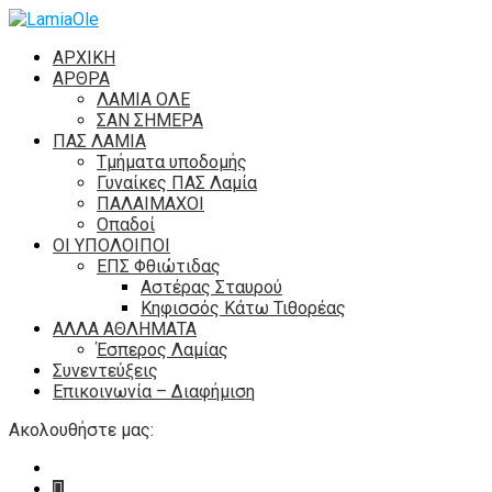
ΑΡΧΙΚΗ
ΑΡΘΡΑ
ΛΑΜΙΑ ΟΛΕ
ΣΑΝ ΣΗΜΕΡΑ
ΠΑΣ ΛΑΜΙΑ
Τμήματα υποδομής
Γυναίκες ΠΑΣ Λαμία
ΠΑΛΑΙΜΑΧΟΙ
Οπαδοί
ΟΙ ΥΠΟΛΟΙΠΟΙ
ΕΠΣ Φθιώτιδας
Αστέρας Σταυρού
Κηφισσός Κάτω Τιθορέας
ΑΛΛΑ ΑΘΛΗΜΑΤΑ
Έσπερος Λαμίας
Συνεντεύξεις
Επικοινωνία – Διαφήμιση
Ακολουθήστε μας: