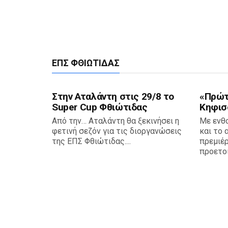
ΕΠΣ ΦΘΙΏΤΙΔΑΣ
Στην Αταλάντη στις 29/8 το
«Πρώτη
Super Cup Φθιώτιδας
Κηφισ
Από την… Αταλάντη θα ξεκινήσει η
Με ενθ
φετινή σεζόν για τις διοργανώσεις
και το 
της ΕΠΣ Φθιώτιδας....
πρεμιέρ
προετοι