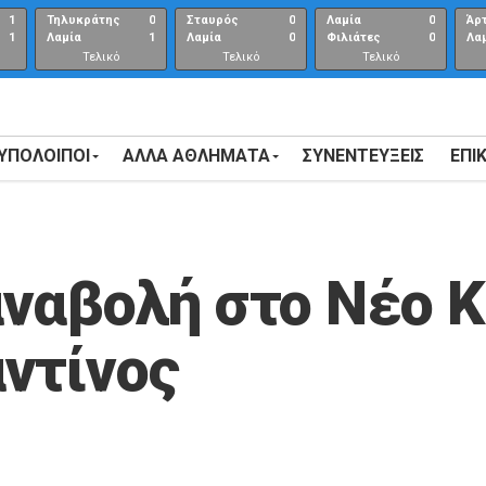
1
Τηλυκράτης
0
Σταυρός
0
Λαμία
0
Άρ
1
Λαμία
1
Λαμία
0
Φιλιάτες
0
Λα
Τελικό
Τελικό
Τελικό
αποτέλεσμα
αποτέλεσμα
Αποτέλεσμα
 ΥΠΟΛΟΙΠΟΙ
ΑΛΛΑ ΑΘΛΗΜΑΤΑ
ΣΥΝΕΝΤΕΎΞΕΙΣ
ΕΠΙ
ναβολή στο Νέο Κ
ντίνος