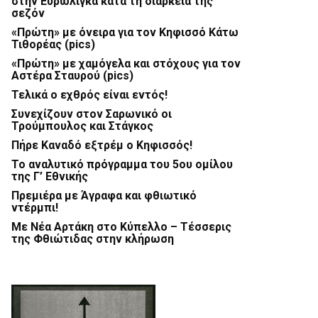
στην Ευρωλίγκα κατά τη διάρκεια της
σεζόν
«Πρώτη» με όνειρα για τον Κηφισσό Κάτω
Τιθορέας (pics)
«Πρώτη» με χαμόγελα και στόχους για τον
Αστέρα Σταυρού (pics)
Τελικά ο εχθρός είναι εντός!
Συνεχίζουν στον Σαρωνικό οι
Τρούμπουλος και Στάγκος
Πήρε Καναδό εξτρέμ ο Κηφισσός!
Το αναλυτικό πρόγραμμα του 5ου ομίλου
της Γ’ Εθνικής
Πρεμιέρα με Άγραφα και φθιωτικό
ντέρμπι!
Με Νέα Αρτάκη στο Κύπελλο – Τέσσερις
της Φθιώτιδας στην κλήρωση