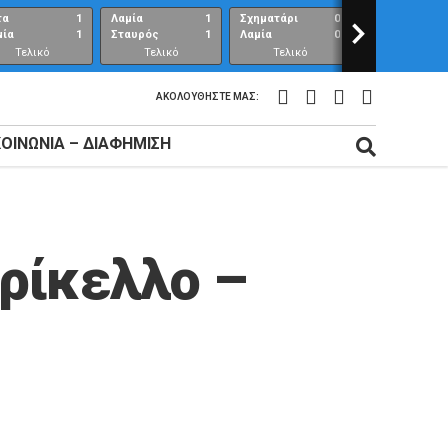
τα
1
Λαμία
1
Σχηματάρι
0
>
Λαμία
μία
1
Σταυρός
1
Λαμία
0
Ανθούπολη
Τελικό
Τελικό
Τελικό
Τελικό
αποτέλεσμα
αποτέλεσμα
αποτέλεσμα
αποτέλεσμ
ΑΚΟΛΟΥΘΉΣΤΕ ΜΑΣ:
ΚΟΙΝΩΝΊΑ – ΔΙΑΦΉΜΙΣΗ
ρίκελλο –