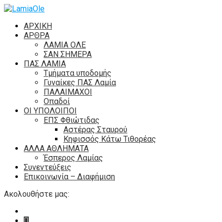
ΑΡΧΙΚΗ
ΑΡΘΡΑ
ΛΑΜΙΑ ΟΛΕ
ΣΑΝ ΣΗΜΕΡΑ
ΠΑΣ ΛΑΜΙΑ
Τμήματα υποδομής
Γυναίκες ΠΑΣ Λαμία
ΠΑΛΑΙΜΑΧΟΙ
Οπαδοί
ΟΙ ΥΠΟΛΟΙΠΟΙ
ΕΠΣ Φθιώτιδας
Αστέρας Σταυρού
Κηφισσός Κάτω Τιθορέας
ΑΛΛΑ ΑΘΛΗΜΑΤΑ
Έσπερος Λαμίας
Συνεντεύξεις
Επικοινωνία – Διαφήμιση
Ακολουθήστε μας: