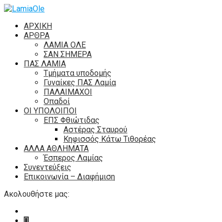
ΑΡΧΙΚΗ
ΑΡΘΡΑ
ΛΑΜΙΑ ΟΛΕ
ΣΑΝ ΣΗΜΕΡΑ
ΠΑΣ ΛΑΜΙΑ
Τμήματα υποδομής
Γυναίκες ΠΑΣ Λαμία
ΠΑΛΑΙΜΑΧΟΙ
Οπαδοί
ΟΙ ΥΠΟΛΟΙΠΟΙ
ΕΠΣ Φθιώτιδας
Αστέρας Σταυρού
Κηφισσός Κάτω Τιθορέας
ΑΛΛΑ ΑΘΛΗΜΑΤΑ
Έσπερος Λαμίας
Συνεντεύξεις
Επικοινωνία – Διαφήμιση
Ακολουθήστε μας: