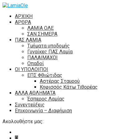
ΑΡΧΙΚΗ
ΑΡΘΡΑ
ΛΑΜΙΑ ΟΛΕ
ΣΑΝ ΣΗΜΕΡΑ
ΠΑΣ ΛΑΜΙΑ
Τμήματα υποδομής
Γυναίκες ΠΑΣ Λαμία
ΠΑΛΑΙΜΑΧΟΙ
Οπαδοί
ΟΙ ΥΠΟΛΟΙΠΟΙ
ΕΠΣ Φθιώτιδας
Αστέρας Σταυρού
Κηφισσός Κάτω Τιθορέας
ΑΛΛΑ ΑΘΛΗΜΑΤΑ
Έσπερος Λαμίας
Συνεντεύξεις
Επικοινωνία – Διαφήμιση
Ακολουθήστε μας: