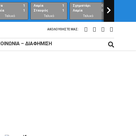
τα
1
Λαμία
1
Σχηματάρι
0
>
Λαμία
μία
1
Σταυρός
1
Λαμία
0
Ανθούπολη
Τελικό
Τελικό
Τελικό
Τελικό
αποτέλεσμα
αποτέλεσμα
αποτέλεσμα
αποτέλεσμ
ΑΚΟΛΟΥΘΉΣΤΕ ΜΑΣ:
ΚΟΙΝΩΝΊΑ – ΔΙΑΦΉΜΙΣΗ