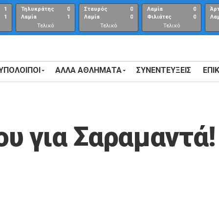
1
Τηλυκράτης
0
Σταυρός
0
Λαμία
0
Άρ
1
Λαμία
1
Λαμία
0
Φιλιάτες
0
Λα
Τελικό
Τελικό
Τελικό
αποτέλεσμα
αποτέλεσμα
Αποτέλεσμα
 ΥΠΟΛΟΙΠΟΙ
ΑΛΛΑ ΑΘΛΗΜΑΤΑ
ΣΥΝΕΝΤΕΎΞΕΙΣ
ΕΠΙ
υ για Σαραμαντά!