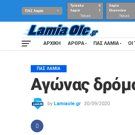
Τρίκαλα
0
Λαμία
Λαμία
1
Ελασσόνα
Τελικό
Τελικό
αποτέλεσμα
Αποτέλεσμα
ΑΡΧΙΚΗ
ΑΡΘΡΑ
ΠΑΣ ΛΑΜΙΑ
ΟΙ
ΠΑΣ ΛΑΜΊΑ
Αγώνας δρόμο
by
Lamiaole.gr
30/09/2020