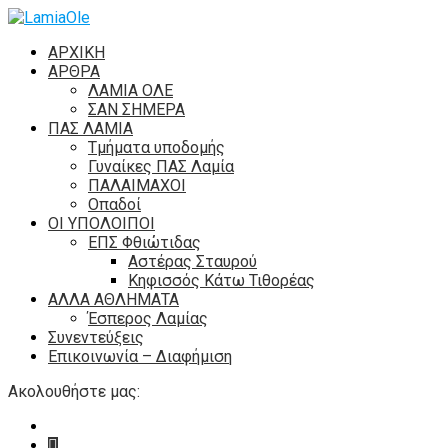
ΑΡΧΙΚΗ
ΑΡΘΡΑ
ΛΑΜΙΑ ΟΛΕ
ΣΑΝ ΣΗΜΕΡΑ
ΠΑΣ ΛΑΜΙΑ
Τμήματα υποδομής
Γυναίκες ΠΑΣ Λαμία
ΠΑΛΑΙΜΑΧΟΙ
Οπαδοί
ΟΙ ΥΠΟΛΟΙΠΟΙ
ΕΠΣ Φθιώτιδας
Αστέρας Σταυρού
Κηφισσός Κάτω Τιθορέας
ΑΛΛΑ ΑΘΛΗΜΑΤΑ
Έσπερος Λαμίας
Συνεντεύξεις
Επικοινωνία – Διαφήμιση
Ακολουθήστε μας: