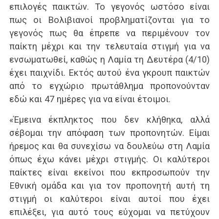
επιλογές παικτών. Το γεγονός ωστόσο είναι
πως οι Βολιβιανοί προβληματίζονται για το
γεγονός πως θα έπρεπε να περιμένουν τον
παίκτη μέχρι και την τελευταία στιγμή για να
ενσωματωθεί, καθώς η Λαμία τη Δευτέρα (4/10)
έχει παιχνίδι. Εκτός αυτού ένα γκρουπ παικτών
από το εγχώριο πρωτάθλημα προπονούνταν
εδώ και 47 ημέρες για να είναι έτοιμοι.
«Έμεινα έκπληκτος που δεν κλήθηκα, αλλά
σέβομαι την απόφαση των προπονητών. Είμαι
ήρεμος και θα συνεχίσω να δουλεύω στη Λαμία
όπως έχω κάνει μέχρι στιγμής. Οι καλύτεροι
παίκτες είναι εκείνοι που εκπροσωπούν την
Εθνική ομάδα και για τον προπονητή αυτή τη
στιγμή οι καλύτεροι είναι αυτοί που έχει
επιλέξει, για αυτό τους εύχομαι να πετύχουν